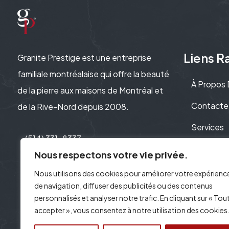
Liens R
Granite Prestige est une entreprise
familiale montréalaise qui offre la beauté
À Propos
de la pierre aux maisons de Montréal et
Contacte
de la Rive-Nord depuis 2008.
Services
(514) 331-8337
Politique 
Nous respectons votre vie privée.
Nous utilisons des cookies pour améliorer votre expérienc
de navigation, diffuser des publicités ou des contenus
personnalisés et analyser notre trafic. En cliquant sur « Tou
accepter », vous consentez à notre utilisation des cookies